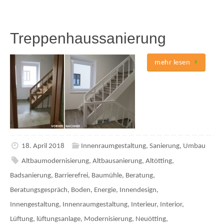
Treppenhaussanierung
mehr lesen
18. April 2018
Innenraumgestaltung
,
Sanierung
,
Umbau
Altbaumodernisierung
,
Altbausanierung
,
Altötting
,
Badsanierung
,
Barrierefrei
,
Baumühle
,
Beratung
,
Beratungsgespräch
,
Boden
,
Energie
,
Innendesign
,
Innengestaltung
,
Innenraumgestaltung
,
Interieur
,
Interior
,
Lüftung
,
lüftungsanlage
,
Modernisierung
,
Neuötting
,