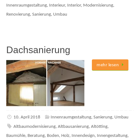
Innenraumgestaltung
,
Interieur
,
Interior
,
Modernisierung
,
Renovierung
,
Sanierung
,
Umbau
Dachsanierung
mehr lesen
10. April 2018
Innenraumgestaltung
,
Sanierung
,
Umbau
Altbaumodernisierung
,
Altbausanierung
,
Altötting
,
Baumühle
,
Beratung
,
Boden
,
Holz
,
Innendesign
,
Innengestaltung
,