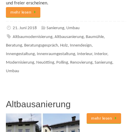
und freier erscheinen.
mehr lesen
21. Juni 2018
Sanierung
,
Umbau
Altbaumodernisierung
,
Altbausanierung
,
Baumühle
,
Beratung
,
Beratungsgespräch
,
Holz
,
Innendesign
,
Innengestaltung
,
Innenraumgestaltung
,
Interieur
,
Interior
,
Modernisierung
,
Neuötting
,
Polling
,
Renovierung
,
Sanierung
,
Umbau
Altbausanierung
mehr lesen