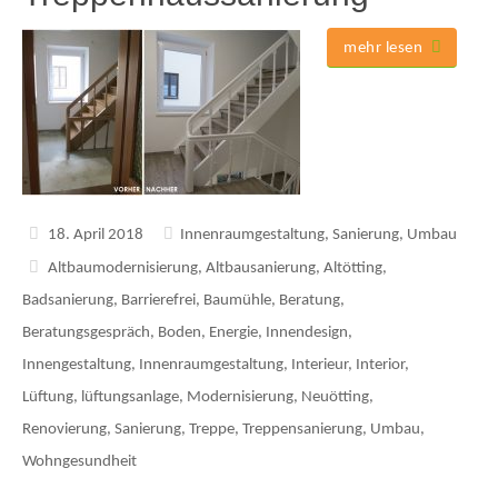
mehr lesen
18. April 2018
Innenraumgestaltung
,
Sanierung
,
Umbau
Altbaumodernisierung
,
Altbausanierung
,
Altötting
,
Badsanierung
,
Barrierefrei
,
Baumühle
,
Beratung
,
Beratungsgespräch
,
Boden
,
Energie
,
Innendesign
,
Innengestaltung
,
Innenraumgestaltung
,
Interieur
,
Interior
,
Lüftung
,
lüftungsanlage
,
Modernisierung
,
Neuötting
,
Renovierung
,
Sanierung
,
Treppe
,
Treppensanierung
,
Umbau
,
Wohngesundheit