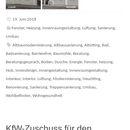
19. Juni 2018
Fenster
,
Heizung
,
Innenraumgestaltung
,
Lüftung
,
Sanierung
,
Umbau
Altbaumodernisierung
,
Altbausanierung
,
Altötting
,
Bad
,
Badsanierung
,
Barrierefrei
,
Baumühle
,
Beratung
,
Beratungsgespräch
,
Boden
,
Dusche
,
Energie
,
Fenster
,
heizung
,
Holz
,
Innendesign
,
Innengestaltung
,
Innenraumgestaltung
,
Interieur
,
Interior
,
Lüftung
,
Modernisierung
,
Neuötting
,
Renovierung
,
Sanierung
,
Treppensanierung
,
Umbau
,
Wohlbefinden
,
Wohngesundheit
KfW-Zuschuss für den