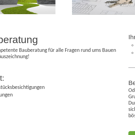
Ih
beratung
ompetente Bauberatung für alle Fragen rund ums Bauen
Auszeichnung!
t:
Be
stücksbesichtigungen
Ode
gungen
Gr
Dur
sic
bö