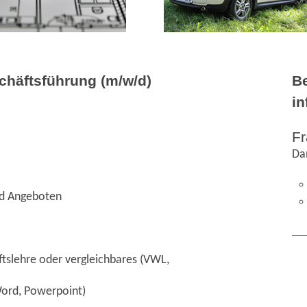
chäftsführung (m/w/d)
B
i
F
Da
nd Angeboten
tslehre oder vergleichbares (VWL,
Word, Powerpoint)