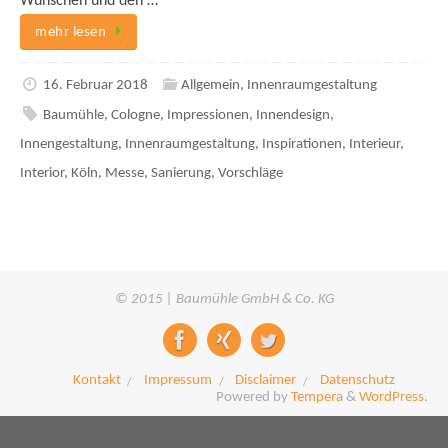
Wünschen und den …
mehr lesen
16. Februar 2018
Allgemein
,
Innenraumgestaltung
Baumühle
,
Cologne
,
Impressionen
,
Innendesign
,
Innengestaltung
,
Innenraumgestaltung
,
Inspirationen
,
Interieur
,
Interior
,
Köln
,
Messe
,
Sanierung
,
Vorschläge
© 2015 | Baumühle GmbH & Co. KG
Kontakt
Impressum
Disclaimer
Datenschutz
Powered by
Tempera
&
WordPress.