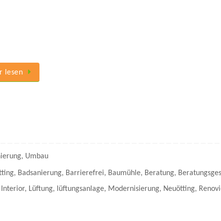
 lesen
ierung
,
Umbau
tting
,
Badsanierung
,
Barrierefrei
,
Baumühle
,
Beratung
,
Beratungsge
,
Interior
,
Lüftung
,
lüftungsanlage
,
Modernisierung
,
Neuötting
,
Renovi