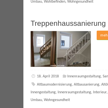
Umbau
,
Wohlbefinden
,
Wohngesundheit
Treppenhaussanierung
mehr
18. April 2018
Innenraumgestaltung
,
San
Altbaumodernisierung
,
Altbausanierung
,
Altö
Innengestaltung
,
Innenraumgestaltung
,
Interieur
Umbau
,
Wohngesundheit