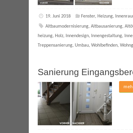
19. Juni 2018
Fenster
,
Heizung
,
Innenrau
Altbaumodernisierung
,
Altbausanierung
,
Altö
heizung
,
Holz
,
Innendesign
,
Innengestaltung
,
Inn
Treppensanierung
,
Umbau
,
Wohlbefinden
,
Wohng
Sanierung Eingangsber
mehr