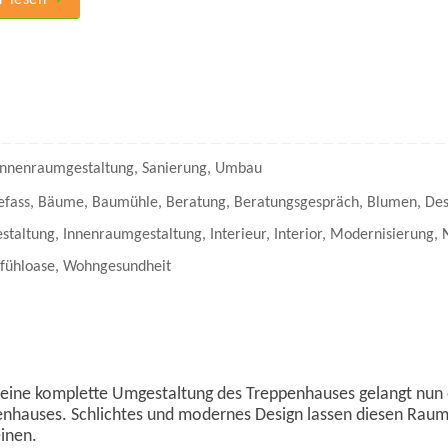
 lesen
Innenraumgestaltung
,
Sanierung
,
Umbau
efass
,
Bäume
,
Baumühle
,
Beratung
,
Beratungsgespräch
,
Blumen
,
Des
staltung
,
Innenraumgestaltung
,
Interieur
,
Interior
,
Modernisierung
,
fühloase
,
Wohngesundheit
eine komplette Umgestaltung des Treppenhauses gelangt nun d
nhauses. Schlichtes und modernes Design lassen diesen Raum 
inen.