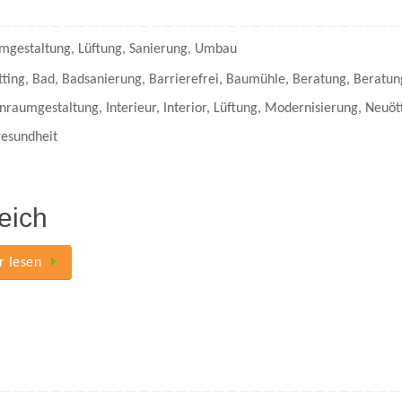
mgestaltung
,
Lüftung
,
Sanierung
,
Umbau
tting
,
Bad
,
Badsanierung
,
Barrierefrei
,
Baumühle
,
Beratung
,
Beratun
enraumgestaltung
,
Interieur
,
Interior
,
Lüftung
,
Modernisierung
,
Neuöt
esundheit
eich
 lesen