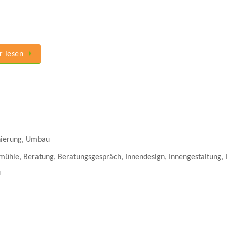
 lesen
ierung
,
Umbau
mühle
,
Beratung
,
Beratungsgespräch
,
Innendesign
,
Innengestaltung
,
u