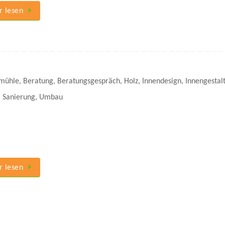
 lesen
mühle
,
Beratung
,
Beratungsgespräch
,
Holz
,
Innendesign
,
Innengestal
,
Sanierung
,
Umbau
 lesen