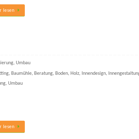
 lesen
ierung
,
Umbau
tting
,
Baumühle
,
Beratung
,
Boden
,
Holz
,
Innendesign
,
Innengestaltun
ung
,
Umbau
 lesen