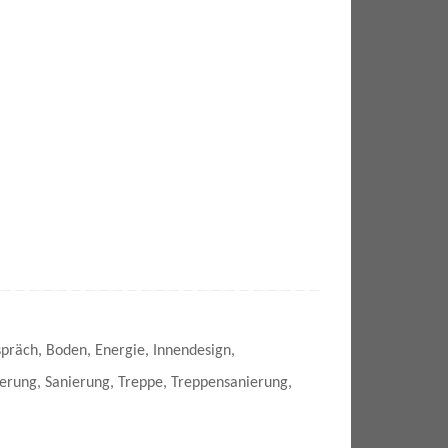
spräch
,
Boden
,
Energie
,
Innendesign
,
erung
,
Sanierung
,
Treppe
,
Treppensanierung
,