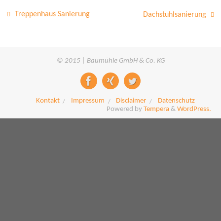
Treppenhaus Sanierung
Dachstuhlsanierung
© 2015 | Baumühle GmbH & Co. KG
Kontakt
Impressum
Disclaimer
Datenschutz
Powered by
Tempera
&
WordPress.